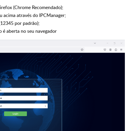
Firefox (Chrome Recomendado);
ou acima através do IPCManager;
(12345 por padrão);
ão é aberta no seu navegador