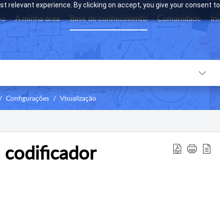
t relevant experience. By clicking on accept, you give your consent to
io
A minha área
Base de conhecimento
Comunidade
In
Configurações
Visualização
 codificador