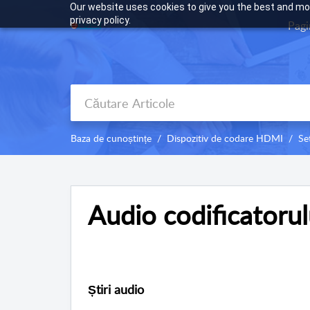
Our website uses cookies to give you the best and mos
privacy policy.
Pagi
Baza de cunoștințe
Dispozitiv de codare HDMI
Se
Audio codificatorul
Știri audio