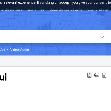
t relevant experience. By clicking on accept, you give your consent to
na de pornire
Zona mea
Baza de cunoștințe
Comunitate
tări
Video/Audio
ui