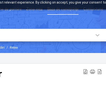
t relevant experience. By clicking on accept, you give your consent to
na de pornire
Zona mea
Baza de cunoștințe
Comunitate
tări
Rețea
r