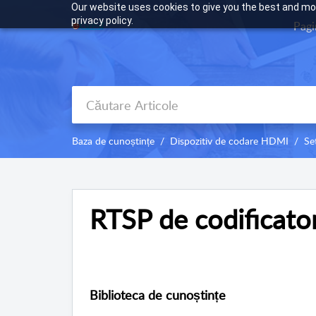
Our website uses cookies to give you the best and mos
privacy policy.
Pagi
Baza de cunoștințe
Dispozitiv de codare HDMI
Se
RTSP de codificato
Biblioteca de cunoștințe