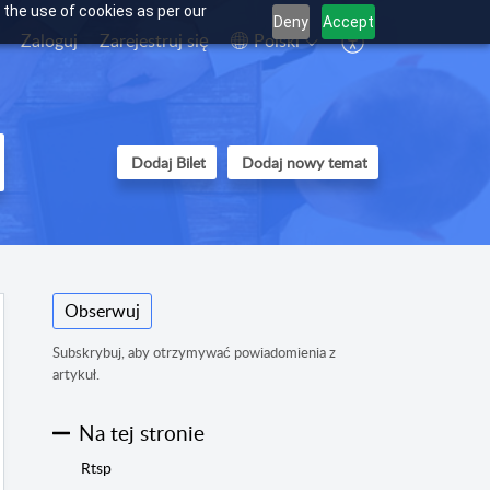
 the use of cookies as per our
Deny
Accept
Zaloguj
Zarejestruj się
Polski
Dodaj Bilet
Dodaj nowy temat
Obserwuj
Subskrybuj, aby otrzymywać powiadomienia z
artykuł.
Na tej stronie
Rtsp